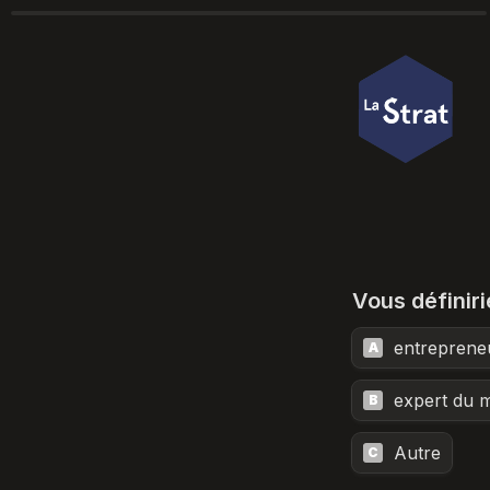
Vous définir
entreprene
A
expert du 
B
Autre
C