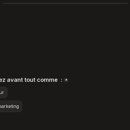
iez avant tout comme  :
*
ur
marketing