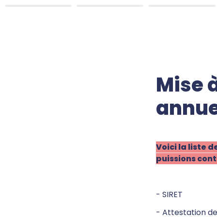
Mise 
annue
Voici la liste
puissions cont
- SIRET
- Attestation d