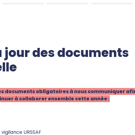
à jour des documents 
lle
 des documents obligatoires à nous communiquer afin
inuer à collaborer ensemble cette année :
e vigilance URSSAF